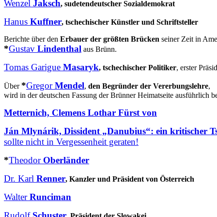
Wenzel
Jaksch
, sudetendeutscher Sozialdemokrat
Hanus
Kuffner
, tschechischer Künstler und Schriftsteller
Berichte über den
Erbauer der größten Brücken
seiner Zeit in Ame
*
Gustav
Lindenthal
aus Brünn.
Tomas Garigue
Masaryk
, tschechischer Politiker
, erster Präs
*
Gregor
Mendel
Über
,
den Begründer der Vererbungslehre
,
wird in der deutschen Fassung der Brünner Heimatseite ausführlich be
Metternich, Clemens Lothar Fürst von
Ján Mlynárik, Dissident „Danubius“: ein kritischer 
sollte nicht in Vergessenheit geraten!
*
Theodor
Oberländer
Dr. Karl
Renner
, Kanzler und Präsident von Österreich
Walter
Runciman
Rudolf
Schuster
, Präsident der Slowakei