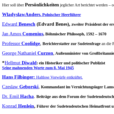
Persönlichkeiten
Hier soll über
jeglicher Art berichtet werden –
WladyslawAnders
. Polnischer Heerführer
Edward
Benesch
(Edvard Benes),
zweiter Präsident der e
Jan Amos
Comenius
, Böhmischer Philosoph, 1592 – 1670
Professor
Coolidge
,
Berichterstatter zur Sudetenfrage
an die 
George Nathaniel
Curzon
,
Außenminister von Großbritanni
*
Hellmut
Diwald
: ein Historiker und politischer Publizist
Seine mahnenden Worte zum 8. Mai 1945
Hans Filbinger:
Haltlose Vorwürfe entkräftet.
Czeslaw
Geborski
,
Kommandant im Vernichtungslager Lamsdo
Dr. Emil
Hacha
.
Beiträge aus dem Forum der Sudetendeutsc
Konrad
Henlein
,
Führer der Sudetendeutschen Heimatfront u