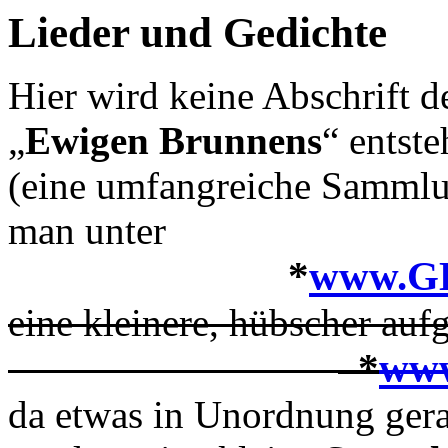
Lieder und Gedichte
Hier wird keine Abschrift d
„
Ewigen
Brunnens
“ entste
(eine umfangreiche Sammlun
man unter
*
www.G
eine kleinere, hübscher auf
*
ww
da etwas in Unordnung ger