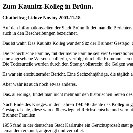
Zum Kaunitz-Kolleg in Brünn.
Chatbeitrag Lidove Noviny 2003-11-18
Auf den Informationsseiten der Stadt Brünn findet man die Berichters
auch in den Beschreibungen bezeichnet.
Das ist wahr. Das Kaunitz Kolleg war der Sitz der Brünner Gestapo, di
Die tschechische Familie, mit der meine Familie seit vier Generation
eine angesehene Wissenschaftlerin, verfolgt durch die Kommunisten nur 
Die Todesurteile wurden durch den Strang vollstreckt, die Galgen w
Es war ein erschütternder Bericht. Eine Sechzehnjährige, die täglich
Aber wahr ist auch noch etwas anderes.
Das, allerdings, findet man nicht mehr auf den historischen Seiten des
Nach Ende des Krieges, in den Jahren 1945/46 diente das Kolleg in gl
Gestapo-Leute, diese waren überwiegend Reichsdeutsche und vermutli
Brünner Familien.
1955 fand in der deutschen Stadt Karlsruhe ein Gerichtsprozeß statt 
jemandem erkannt, angezeigt und verhaftet.