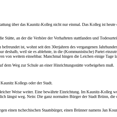
tattung über das Kaunitz-Kolleg nicht nur einmal. Das Kolleg ist heute
e Stätte, an der die Verhöre der Verhafteten stattfanden und Todesurtei
en befreundet ist, wohnt seit den 30erjahren des vergangenen Jahrhunde
deshalb, weil sie es ablehnte, in die (Kommunistische) Partei einzutret
aren von weitem einsehbar. Manchmal hingen die Leichen einige Tage 
 auf dem Weg zur Schule an einer Hinrichtungsstätte vorbeigehen muß.
 Kaunitz Kollegs oder der Stadt.
eicher Weise weiter. Eine bewährte Einrichtung. Im Kaunitz-Kolleg wur
ch längst weg. Nein: Die ganz normalen Bürger der Stadt Brünn, die d
gegen einen tschechischen Staatsbürger, einen Brünner namens Jan Kour