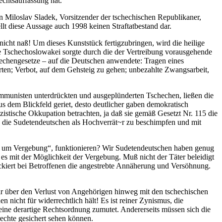
echtsauffassung hat.
n Miloslav Sladek, Vorsitzender der tschechischen Republikaner,
llt diese Aussage auch 1998 keinen Straftatbestand dar.
icht naß! Um dieses Kunststück fertigzubringen, wird die heilige
 Tschechoslowakei sorgte durch die der Vertreibung vorausgehende
hechengesetze – auf die Deutschen anwendete: Tragen eines
en; Verbot, auf dem Gehsteig zu gehen; unbezahlte Zwangsarbeit,
Kommunisten unterdrückten und ausgeplünderten Tschechen, ließen die
dem Blickfeld geriet, desto deutlicher gaben demokratisch
zistische Okkupation betrachten, ja daß sie gemäß Gesetzt Nr. 115 die
 die Sudetendeutschen als Hochverrät~r zu beschimpfen und mit
ten um Vergebung“, funktionieren? Wir Sudetendeutschen haben genug
s mit der Möglichkeit der Vergebung. Muß nicht der Täter beleidigt
ockiert bei Betroffenen die angestrebte Annäherung und Versöhnung.
ogar über den Verlust von Angehörigen hinweg mit den tschechischen
 nicht für widerrechtlich hält! Es ist reiner Zynismus, die
ine derartige Rechtsordnung zumutet. Andererseits müssen sich die
rechte gesichert sehen können.