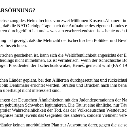
VERSÖHNUNG?
Durchsetzung des Heimatrechtes von zwei Millionen Kosovo-Albanern in 
in, daß die NATO einige Tage nach der Aufnahme des eigenen Landes ei
ren durchgeführt hat und – was am erschreckendsten ist – heute noch fü
ung hat gezeigt, daß die Mehrzahl der tschechischen Politiker und Bevö
 zu bezeichnen.
schen geschehen ist, kann sich die Weltöffentlichkeit angesichts der 
erdings nicht mitnehmen. Es ist verräterisch, wenn der tschechische Bo
igen Präsidenten der Tschechoslowakei, Beneš, gemacht wird (FAZ 199
chen Länder geplant, bei den Alliierten durchgesetzt hat und rücksicht
blik Denkmäler errichtet werden, Straßen und Brücken nach ihm benann
 überhaupt nicht interessiert sind.
bungen der Deutschen Ähnlichkeiten mit den Judendeportationen der Na
n gebürtigen Schwaben legitimieren. Die Tat ist eine ähnliche, nur Tät
 großer Wahrscheinlichkeit der Tod, das der Volksdeutschen Westdeutsc
eignisse nicht jeweils das Gegenteil des anderen, sondern vielmehr v
rländer keinen unerbittlichen Plan zur Ausrottung derer, gegen die sie 