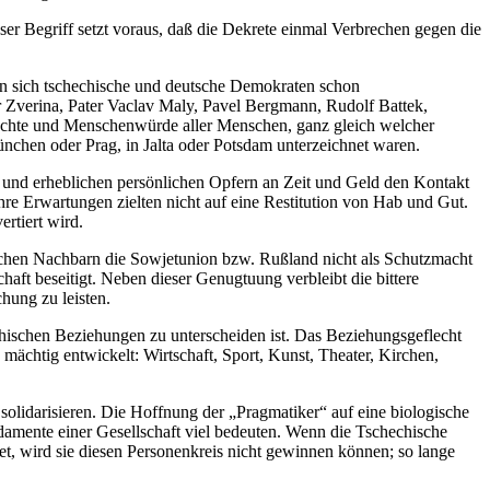
eser Begriff setzt voraus, daß die Dekrete einmal Verbrechen gegen die
en sich tschechische und deutsche Demokraten schon
 Zverina, Pater Vaclav Maly, Pavel Bergmann, Rudolf Battek,
echte und Menschenwürde aller Menschen, ganz gleich welcher
nchen oder Prag, in Jalta oder Potsdam unterzeichnet waren.
en und erheblichen persönlichen Opfern an Zeit und Geld den Kontakt
 Erwartungen zielten nicht auf eine Restitution von Hab und Gut.
rtiert wird.
tlichen Nachbarn die Sowjetunion bzw. Rußland nicht als Schutzmacht
t beseitigt. Neben dieser Genugtuung verbleibt die bittere
hung zu leisten.
chischen Beziehungen zu unterscheiden ist. Das Beziehungsgeflecht
ächtig entwickelt: Wirtschaft, Sport, Kunst, Theater, Kirchen,
n solidarisieren. Die Hoffnung der „Pragmatiker“ auf eine biologische
damente einer Gesellschaft viel bedeuten. Wenn die Tschechische
htet, wird sie diesen Personenkreis nicht gewinnen können; so lange