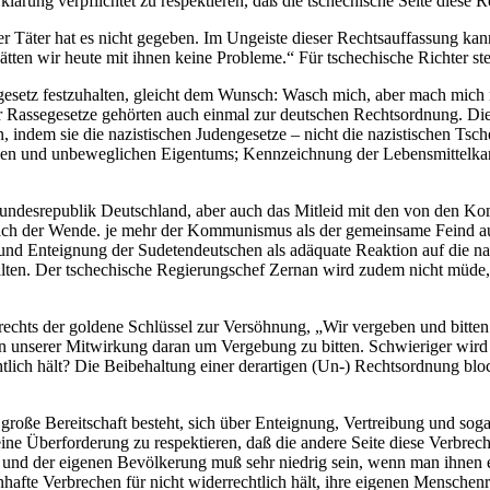
klärung verpflichtet zu respektieren, daß die tschechische Seite diese R
r Täter hat es nicht gegeben. Im Ungeiste dieser Rechtsauffassung kan
tten wir heute mit ihnen keine Probleme.“ Für tschechische Richter ste
rgesetz festzuhalten, gleicht dem Wunsch: Wasch mich, aber mach mich n
 Rassegesetze gehörten auch einmal zur deutschen Rechtsordnung. Die
 indem sie die nazistischen Judengesetze – nicht die nazistischen Tsc
en und unbeweglichen Eigentums; Kennzeichnung der Lebensmittelkart
ie Bundesrepublik Deutschland, aber auch das Mitleid mit den von den 
ach der Wende. je mehr der Kommunismus als der gemeinsame Feind aus 
g und Enteignung der Sudetendeutschen als adäquate Reaktion auf die na
lten. Der tschechische Regierungschef Zernan wird zudem nicht müde,
nrechts der goldene Schlüssel zur Versöhnung, „Wir vergeben und bit
unserer Mitwirkung daran um Vergebung zu bitten. Schwieriger wird e
htlich hält? Die Beibehaltung einer derartigen (Un-) Rechtsordnung bl
ne große Bereitschaft besteht, sich über Enteignung, Vertreibung und s
ine Überforderung zu respektieren, daß die andere Seite diese Verbrechen
 und der eigenen Bevölkerung muß sehr niedrig sein, wenn man ihnen e
nhafte Verbrechen für nicht widerrechtlich hält, ihre eigenen Menschen