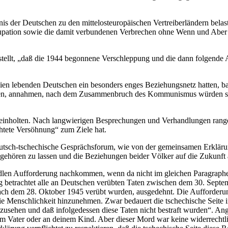
nis der Deutschen zu den mittelosteuropäischen Vertreiberländern belas
pation sowie die damit verbundenen Verbrechen ohne Wenn und Aber veru
stellt, „daß die 1944 begonnene Verschleppung und die dann folgende
ien lebenden Deutschen ein besonders enges Beziehungsnetz hatten, ba
 waren, annahmen, nach dem Zusammenbruch des Kommunismus würden s
er einholten. Nach langwierigen Besprechungen und Verhandlungen ran
chtete Versöhnung“ zum Ziele hat.
tsch-tschechische Gesprächsforum, wie von der gemeinsamen Erklärun
ehören zu lassen und die Beziehungen beider Völker auf die Zukunft au
dlen Aufforderung nachkommen, wenn da nicht im gleichen Paragraphen 
betrachtet alle an Deutschen verübten Taten zwischen dem 30. Septem
ach dem 28. Oktober 1945 verübt wurden, ausgedehnt. Die Aufforderung,
ie Menschlichkeit hinzunehmen. Zwar bedauert die tschechische Seite 
nzusehen und daß infolgedessen diese Taten nicht bestraft wurden“. An
m Vater oder an deinem Kind. Aber dieser Mord war keine widerrechtlich