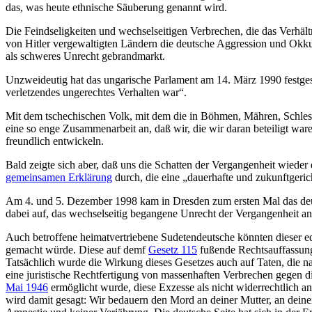
das, was heute ethnische Säuberung genannt wird.
Die Feindseligkeiten und wechselseitigen Verbrechen, die das Verhält
von Hitler vergewaltigten Ländern die deutsche Aggression und Okku
als schweres Unrecht gebrandmarkt.
Unzweideutig hat das ungarische Parlament am 14. März 1990 festge
verletzendes ungerechtes Verhalten war“.
Mit dem tschechischen Volk, mit dem die in Böhmen, Mähren, Schles
eine so enge Zusammenarbeit an, daß wir, die wir daran beteiligt
freundlich entwickeln.
Bald zeigte sich aber, daß uns die Schatten der Vergangenheit wied
gemeinsamen Erklärung
durch, die eine „dauerhafte und zukunftgeri
Am 4. und 5. Dezember 1998 kam in Dresden zum ersten Mal das deu
dabei auf, das wechselseitig begangene Unrecht der Vergangenheit ang
Auch betroffene heimatvertriebene Sudetendeutsche könnten dieser e
gemacht würde. Diese auf demf
Gesetz 115
fußende Rechtsauffassung 
Tatsächlich wurde die Wirkung dieses Gesetzes auch auf Taten, die n
eine juristische Rechtfertigung von massenhaften Verbrechen gegen d
Mai 1946
ermöglicht wurde, diese Exzesse als nicht widerrechtlich a
wird damit gesagt: Wir bedauern den Mord an deiner Mutter, an deine