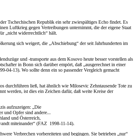
der Tschechischen Republik ein sehr zwiespältiges Echo findet. Es
nen Luftkrieg gegen Vertreibungen unternimmt, die der eigene Staat
r „nicht widerrechtlich“ hält.
lkerung sich weigert, die „Abschiebung“ der seit Jahrhunderten im
Elendszüge und -transporte aus dem Kosovo heute besser vorstellen als
tschafter in Bonn sich darüber empört, daß „ausgerechnet in einer
9-04-13). Wo sollte denn ein so passender Vergleich gemacht
slos durchführen ließ, hat ähnlich wie Milosevic Zehntausende Tote zu
t werden, ist dies ein Zeichen dafür, daß weite Kreise der
zis aufzuzeigen: „Die
er und Opfer sind andere...
hland und Österreich,
erwandt miteinander“ (FAZ 1998-11-14).
schwere Verbrechen vorbereiteten und begingen. Sie betrieben „nur“