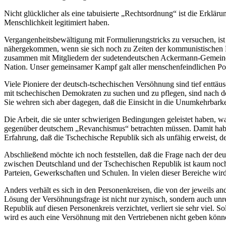
Nicht glücklicher als eine tabuisierte „Rechtsordnung“ ist die Erklär
Menschlichkeit legitimiert haben.
Vergangenheitsbewältigung mit Formulierungstricks zu versuchen, is
nähergekommen, wenn sie sich noch zu Zeiten der kommunistischen D
zusammen mit Mitgliedern der sudetendeutschen Ackermann-Gemeinde
Nation. Unser gemeinsamer Kampf galt aller menschenfeindlichen Poli
Viele Pioniere der deutsch-tschechischen Versöhnung sind tief enttäu
mit tschechischen Demokraten zu suchen und zu pflegen, sind nach 
Sie wehren sich aber dagegen, daß die Einsicht in die Unumkehrbarkei
Die Arbeit, die sie unter schwierigen Bedingungen geleistet haben, 
gegenüber deutschem „Revanchismus“ betrachten müssen. Damit haben 
Erfahrung, daß die Tschechische Republik sich als unfähig erweist, 
Abschließend möchte ich noch feststellen, daß die Frage nach der d
zwischen Deutschland und der Tschechischen Republik ist kaum noch z
Parteien, Gewerkschaften und Schulen. In vielen dieser Bereiche wird
Anders verhält es sich in den Personenkreisen, die von der jeweils an
Lösung der Versöhnungsfrage ist nicht nur zynisch, sondern auch un
Republik auf diesen Personenkreis verzichtet, verliert sie sehr viel. 
wird es auch eine Versöhnung mit den Vertriebenen nicht geben könn