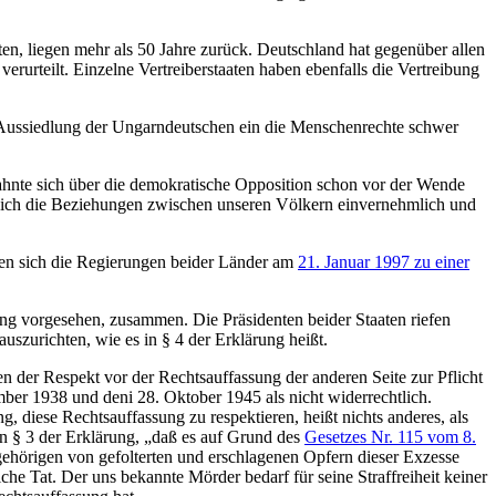
ten, liegen mehr als 50 Jahre zurück. Deutschland hat gegenüber allen
rteilt. Einzelne Vertreiberstaaten haben ebenfalls die Vertreibung
 Aussiedlung der Ungarndeutschen ein die Menschenrechte schwer
hnte sich über die demokratische Opposition schon vor der Wende
ich die Beziehungen zwischen unseren Völkern einvernehmlich und
gen sich die Regierungen beider Länder am
21. Januar 1997 zu einer
g vorgesehen, zusammen. Die Präsidenten beider Staaten riefen
szurichten, wie es in § 4 der Erklärung heißt.
der Respekt vor der Rechtsauffassung der anderen Seite zur Pflicht
ber 1938 und deni 28. Oktober 1945 als nicht widerrechtlich.
 diese Rechtsauffassung zu respektieren, heißt nichts anderes, als
in § 3 der Erklärung, „daß es auf Grund des
Gesetzes Nr. 115 vom 8.
gehörigen von gefolterten und erschlagenen Opfern dieser Exzesse
e Tat. Der uns bekannte Mörder bedarf für seine Straffreiheit keiner