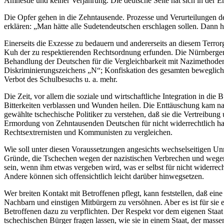
Amnestie und keiner Verjährung. Die deutsche Seite hat sich in der Er
Die Opfer gehen in die Zehntausende. Prozesse und Verurteilungen de
erklären: „Man hätte alle Sudetendeutschen erschlagen sollen. Dann hä
Einerseits die Exzesse zu bedauern und andererseits an diesem Terro
Kuh der zu respektierenden Rechtsordnung erfunden. Die Nürnberger
Behandlung der Deutschen für die Vergleichbarkeit mit Nazimethoden,
Diskriminierungszeichens „N“; Konfiskation des gesamten beweglich
Verbot des Schulbesuchs u. a. mehr.
Die Zeit, vor allem die soziale und wirtschaftliche Integration in d
Bitterkeiten verblassen und Wunden heilen. Die Enttäuschung kam n
gewählte tschechische Politiker zu verstehen, daß sie die Vertreibun
Ermordung von Zehntausenden Deutschen für nicht widerrechtlich ha
Rechtsextrernisten und Kommunisten zu vergleichen.
Wie soll unter diesen Voraussetzungen angesichts wechselseitigen U
Gründe, die Tschechen wegen der nazistischen Verbrechen und wegen 
sein, wenn ihm etwas vergeben wird, was er selbst für nicht widerrec
Andere können sich offensichtlich leicht darüber hinwegsetzen.
Wer breiten Kontakt mit Betroffenen pflegt, kann feststellen, daß ei
Nachbarn und einstigen Mitbürgern zu versöhnen. Aber es ist für sie e
Betroffenen dazu zu verpflichten. Der Respekt vor dem eigenen Staat
tschechischen Bürger fragen lassen, wie sie in einem Staat, der masse