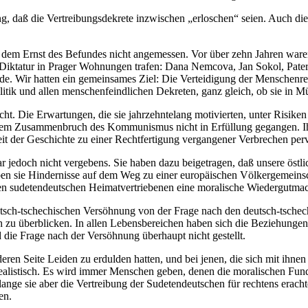
ung, daß die Vertreibungsdekrete inzwischen „erloschen“ seien. Auch di
t dem Ernst des Befundes nicht angemessen. Vor über zehn Jahren war
iktatur in Prager Wohnungen trafen: Dana Nemcova, Jan Sokol, Pater
. Wir hatten ein gemeinsames Ziel: Die Verteidigung der Menschenr
tik und allen menschenfeindlichen Dekreten, ganz gleich, ob sie in Mü
scht. Die Erwartungen, die sie jahrzehntelang motivierten, unter Risik
dem Zusammenbruch des Kommunismus nicht in Erfüllung gegangen. Ihre
t der Geschichte zu einer Rechtfertigung vergangener Verbrechen perve
war jedoch nicht vergebens. Sie haben dazu beigetragen, daß unsere ös
sie Hindernisse auf dem Weg zu einer europäischen Völkergemeinschaf
den sudetendeutschen Heimatvertriebenen eine moralische Wiedergutmac
eutsch-tschechischen Versöhnung von der Frage nach den deutsch-tsche
u überblicken. In allen Lebensbereichen haben sich die Beziehungen m
 die Frage nach der Versöhnung überhaupt nicht gestellt.
deren Seite Leiden zu erdulden hatten, und bei jenen, die sich mit ihne
realistisch. Es wird immer Menschen geben, denen die moralischen Fun
Solange sie aber die Vertreibung der Sudetendeutschen für rechtens erac
en.