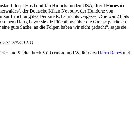
usland: Josef Hasil und Jan Hrdlicka in den USA,
Josef Hones in
merwaldes‘, der Deutsche Kilian Novotny, der Hunderte von
in zur Errichtung des Denkmals, hat nichts vergessen: Sie war 21, als
 seinem Haus, bevor sie die Flüchtlinge über die Grenze geleiteten.
 eine gute Sache, an die Folgen haben wir nicht gedacht“, sagte sie.
rsetzt. 2004-12-11
örfer und Städte durch Völkermord und Willkür des
Herrn Beneš
und