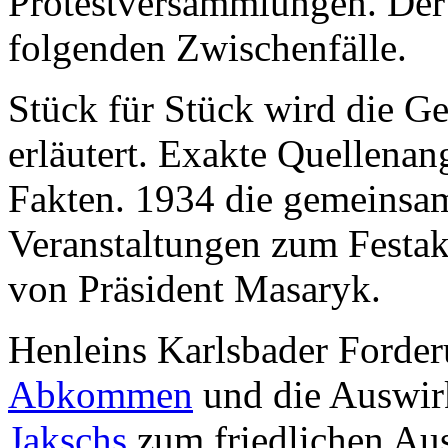
Protestversammlungen. Der V
folgenden Zwischenfälle.
Stück für Stück wird die G
erläutert. Exakte Quellena
Fakten. 1934 die gemeinsa
Veranstaltungen zum Festakt
von Präsident Masaryk.
Henleins Karlsbader Forde
Abkommen
und die Auswir
Jakschs
zum friedlichen Au