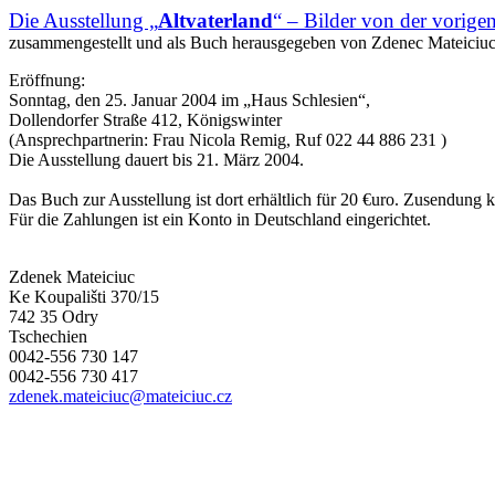
Die Ausstellung „
Altvaterland
“ – Bilder von der vorig
zusammengestellt und als Buch herausgegeben von Zdenec Mateiciuc
Eröffnung:
Sonntag, den 25. Januar 2004 im „Haus Schlesien“,
Dollendorfer Straße 412, Königswinter
(Ansprechpartnerin: Frau Nicola Remig, Ruf 022 44 886 231 )
Die Ausstellung dauert bis 21. März 2004.
Das Buch zur Ausstellung ist dort erhältlich für 20 €uro. Zusendung k
Für die Zahlungen ist ein Konto in Deutschland eingerichtet.
Zdenek Mateiciuc
Ke Koupališti 370/15
742 35 Odry
Tschechien
0042-556 730 147
0042-556 730 417
zdenek.mateiciuc@mateiciuc.cz