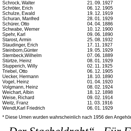
Schrock, Walter
21. 09. 1927
Schröter, Erich
06. 12. 1905
Schulze, Ewald
19. 12. 1919
Schuran, Manfred
28. 01. 1929
Schürer, Otto
04. 04. 1886
Schwabe, Werner
10. 12. 1900
Spehr, Karl
09. 06. 1890
Starost, Armin
25. 08. 1932
Staudinger, Erich
17. 11. 1927
Steinborn,Günter
19. 05. 1929
Sternbeck,Wilhelm
07. 06. 1889
Stürtze, Heinz
08. 01. 1929
Stupperich, Willy
02. 11. 1925
Triebel, Otto
06. 12. 1905
Uecker, Hermann
18. 10. 1890
Vogel, Heinz
01. 04. 1920
Volgmann, Heinz
08. 02. 1924
Weichart, Albin
18. 12. 1898
Weise, Richard
09. 02. 1914
Weitz, Franz
11. 03. 1916
Wendt,Karl Friedrich
06. 01. 1929
* Diese Urnen wurden wahrscheinlich nach 1956 den Angehör