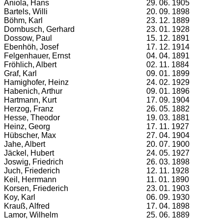
Aniola, Hans
29. 06. 1905
Bartels, Willi
20. 09. 1898
Böhm, Karl
23. 12. 1889
Dornbusch, Gerhard
23. 01. 1928
Dossow, Paul
15. 12. 1891
Ebenhöh, Josef
17. 12. 1914
Felgenhauer, Ernst
04. 04. 1891
Fröhlich, Albert
02. 11. 1884
Graf, Karl
09. 01. 1899
Hamighofer, Heinz
24. 02. 1929
Habenich, Arthur
09. 01. 1896
Hartmann, Kurt
17. 09. 1904
Herzog, Franz
26. 05. 1882
Hesse, Theodor
19. 03. 1881
Heinz, Georg
17. 11. 1927
Hübscher, Max
27. 04. 1904
Jahe, Albert
20. 07. 1900
Jäckel, Hubert
24. 05. 1927
Joswig, Friedrich
26. 03. 1898
Juch, Friederich
12. 11. 1928
Keil, Herrmann
11. 01. 1890
Korsen, Friederich
23. 01. 1903
Koy, Karl
06. 09. 1930
Krauß, Alfred
17. 04. 1898
Lamor, Wilhelm
25. 06. 1889