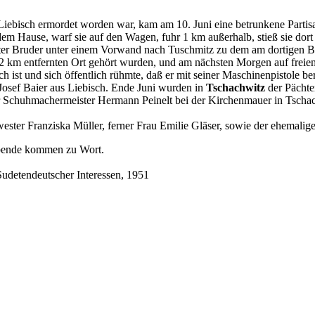
n Liebisch ermordet worden war, kam am 10. Juni eine betrunkene Part
dem Hause, warf sie auf den Wagen, fuhr 1 km außerhalb, stieß sie dor
ter Bruder unter einem Vorwand nach Tuschmitz zu dem am dortigen Ba
n 2 km entfernten Ort gehört wurden, und am nächsten Morgen auf freiem
h ist und sich öffentlich rühmte, daß er mit seiner Maschinenpistole b
Josef Baier aus Liebisch. Ende Juni wurden in
Tschachwitz
der Pächte
er Schuhmachermeister Hermann Peinelt bei der Kirchenmauer in Tscha
ester Franziska Müller, ferner Frau Emilie Gläser, sowie der ehemalig
bende kommen zu Wort.
Sudetendeutscher Interessen, 1951