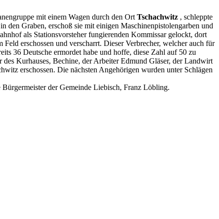
isanengruppe mit einem Wagen durch den Ort
Tschachwitz
, schleppte
t in den Graben, erschoß sie mit einigen Maschinenpistolengarben und
hnhof als Stationsvorsteher fungierenden Kommissar gelockt, dort
 Feld erschossen und verscharrt. Dieser Verbrecher, welcher auch für
ereits 36 Deutsche ermordet habe und hoffe, diese Zahl auf 50 zu
r des Kurhauses, Bechine, der Arbeiter Edmund Gläser, der Landwirt
chwitz erschossen. Die nächsten Angehörigen wurden unter Schlägen
e Bürgermeister der Gemeinde Liebisch, Franz Löbling.