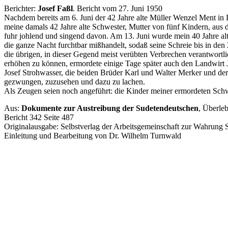
Berichter:
Josef Faßl
. Bericht vom 27. Juni 1950
Nachdem bereits am 6. Juni der 42 Jahre alte Müller Wenzel Ment i
meine damals 42 Jahre alte Schwester, Mutter von fünf Kindern, aus 
fuhr johlend und singend davon. Am 13. Juni wurde mein 40 Jahre al
die ganze Nacht furchtbar mißhandelt, sodaß seine Schreie bis in de
die übrigen, in dieser Gegend meist verübten Verbrechen verantwortlic
erhöhen zu können, ermordete einige Tage später auch den Landwirt 
Josef Strohwasser, die beiden Brüder Karl und Walter Merker und d
gezwungen, zuzusehen und dazu zu lachen.
Als Zeugen seien noch angeführt: die Kinder meiner ermordeten Schw
Aus:
Dokumente zur Austreibung der Sudetendeutschen
, Überle
Bericht 342 Seite 487
Originalausgabe: Selbstverlag der Arbeitsgemeinschaft zur Wahrung 
Einleitung und Bearbeitung von Dr. Wilhelm Turnwald