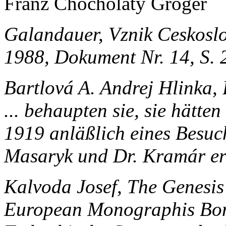
Franz Chocholatý Gröger
Galandauer, Vznik Ceskosl
1988, Dokument Nr. 14, S. 
Bartlová A. Andrej Hlinka, 
... behaupten sie, sie hätte
1919 anläßlich eines Besuc
Masaryk und Dr. Kramár erf
Kalvoda Josef, The Genesis
European Monographis Bon