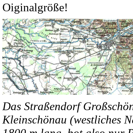
Oiginalgröße!
Das Straßendorf Großschöna
Kleinschönau (westliches N
1800 m lang, bot also nur P