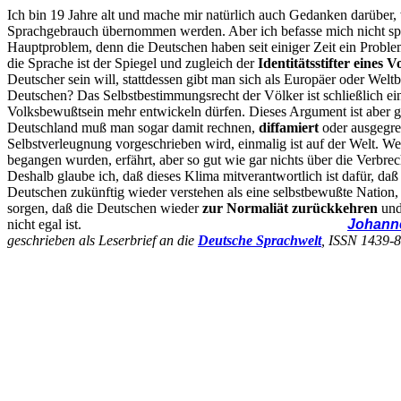
Ich bin 19 Jahre alt und mache mir natürlich auch Gedanken darüber,
Sprachgebrauch übernommen werden. Aber ich befasse mich nicht spe
Hauptproblem, denn die Deutschen haben seit einiger Zeit ein Problem
die Sprache ist der Spiegel und zugleich der
Identitätsstifter eines V
Deutscher sein will, stattdessen gibt man sich als Europäer oder Weltb
Deutschen? Das Selbstbestimmungsrecht der Völker ist schließlich e
Volksbewußtsein mehr entwickeln dürfen. Dieses Argument ist aber g
Deutschland muß man sogar damit rechnen,
diffamiert
oder ausgegren
Selbstverleugnung vorgeschrieben wird, einmalig ist auf der Welt. We
begangen wurden, erfährt, aber so gut wie gar nichts über die Verbrec
Deshalb glaube ich, daß dieses Klima mitverantwortlich ist dafür, daß
Deutschen zukünftig wieder verstehen als eine selbstbewußte Nation, d
sorgen, daß die Deutschen wieder
zur Normaliät zurückkehren
und
nicht egal ist.
Johann
geschrieben als Leserbrief an die
Deutsche Sprachwelt
, ISSN 1439-8