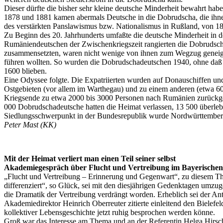
Dieser dürfte die bisher sehr kleine deutsche Minderheit bewahrt ha
1878 und 1881 kamen abermals Deutsche in die Dobrudscha, die ihne
des verstärkten Panslawismus bzw. Nationalismus in Rußland, von 1890
Zu Beginn des 20. Jahrhunderts umfaßte die deutsche Minderheit in 
Rumäniendeutschen der Zwischenkriegszeit rangierten die Dobrudschade
zusammensetzten, waren nicht wenige von ihnen zum Wegzug geneigt.
führen wollten. So wurden die Dobrudschadeutschen 1940, ohne daß
1600 blieben.
Eine Odyssee folgte. Die Expatriierten wurden auf Donauschiffen und 
Ostgebieten (vor allem im Warthegau) und zu einem anderen (etwa 6
Kriegsende zu etwa 2000 bis 3000 Personen nach Rumänien zurückge
000 Dobrudschadeutsche hatten die Heimat verlassen, 13 500 überle
Siedlungsschwerpunkt in der Bundesrepublik wurde Nordwürttemberg
Peter Mast (KK)
Mit der Heimat verliert man einen Teil seiner selbst
Akademiegespräch über Flucht und Vertreibung im Bayerische
„Flucht und Vertreibung – Erinnerung und Gegenwart“, zu diesem Th
differenziert“, so Glück, sei mit den diesjährigen Gedenktagen umzu
die Dramatik der Vertreibung verdrängt worden. Erheblich sei der A
Akademiedirektor Heinrich Oberreuter zitierte einleitend den Bielefe
kollektiver Lebensgeschichte jetzt ruhig besprochen werden könne.
Groß war das Interesse am Thema und an der Referentin Helga Hirsch