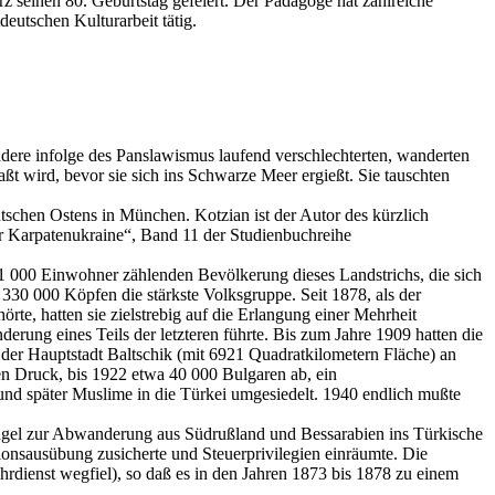
rz seinen 80. Geburtstag gefeiert. Der Pädagoge hat zahlreiche
eutschen Kulturarbeit tätig.
ndere infolge des Panslawismus laufend verschlechterten, wanderten
wird, bevor sie sich ins Schwarze Meer ergießt. Sie tauschten
schen Ostens in München. Kotzian ist der Autor des kürzlich
r Karpatenukraine“, Band 11 der Studienbuchreihe
1 000 Einwohner zählenden Bevölkerung dieses Landstrichs, die sich
0 000 Köpfen die stärkste Volksgruppe. Seit 1878, als der
e, hatten sie zielstrebig auf die Erlangung einer Mehrheit
rung eines Teils der letzteren führte. Bis zum Jahre 1909 hatten die
der Hauptstadt Baltschik (mit 6921 Quadratkilometern Fläche) an
en Druck, bis 1922 etwa 40 000 Bulgaren ab, ein
d später Muslime in die Türkei umgesiedelt. 1940 endlich mußte
gel zur Abwanderung aus Südrußland und Bessarabien ins Türkische
gionsausübung zusicherte und Steuerprivilegien einräumte. Die
hrdienst wegfiel), so daß es in den Jahren 1873 bis 1878 zu einem