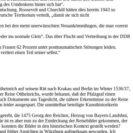
g des Umdenkens hinter sich hat“.
tmischung. Roosevelt und Churchill hätten dies bereits 1943 so
sche Territorium verteilt, „damit sie sich nicht
lgen bei den meist unerwünschten Neuankömmlingen, die man vorerst
eder ins normale Gleis“. Das über Flucht und Vertreibung in der DDR
 Frauen 62 Prozent unter posttraumatischen Störungen leiden.
rliert einen Teil seiner selbst.“
ttheinrich auf seinem Ritt nach Krakau und Berlin im Winter 1536/37,
er Reise Ottheinrichs, wurde bekannt, daß der Pfalzgraf einen
auch Dokumente ans Tageslicht, die nähere Erkenntnisse zu der Reise
leider ausgespart. Die unmittelbar beteiligte Kunsthistorikerin
ig geerbt, die 1475 Georg den Reichen, Herzog von Bayern-Landshut,
ie ist es aber nun zu der Entdeckung der Reisebilder gekommen, der
konnten die Bilder in den historischen Kontext gestellt werden?
estand früher Ansichten in Würzburg aufmerksam geworden. Ich