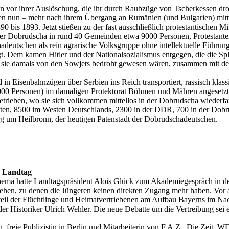
ben vor ihrer Auslöschung, die ihr durch Raubzüge von Tscherkessen dr
n nun – mehr nach ihrem Übergang an Rumänien (und Bulgarien) mitte
 bis 1893. Jetzt stießen zu der fast ausschließlich protestantischen M
der Dobrudscha in rund 40 Gemeinden etwa 9000 Personen, Protestanten
utschen als rein agrarische Volksgruppe ohne intellektuelle Führungss
 Dem kamen Hitler und der Nationalsozialismus entgegen, die die Spli
 sie damals von den Sowjets bedroht gewesen wären, zusammen mit d
in Eisenbahnzügen über Serbien ins Reich transportiert, rassisch klass
000 Personen) im damaligen Protektorat Böhmen und Mähren angesetzt.
trieben, wo sie sich vollkommen mittellos in der Dobrudscha wieder
bten, 8500 im Westen Deutschlands, 2300 in der DDR, 700 in der Dobr
 um Heilbronn, der heutigen Patenstadt der Dobrudschadeutschen.
n Landtag
ema hatte Landtagspräsident Alois Glück zum Akademiegespräch in den
gehen, zu denen die Jüngeren keinen direkten Zugang mehr haben. Vor a
nteil der Flüchtlinge und Heimatvertriebenen am Aufbau Bayerns im Na
lder Historiker Ulrich Wehler. Die neue Debatte um die Vertreibung sei
, freie Publizistin in Berlin und Mitarbeiterin von F.A.Z., Die Zeit