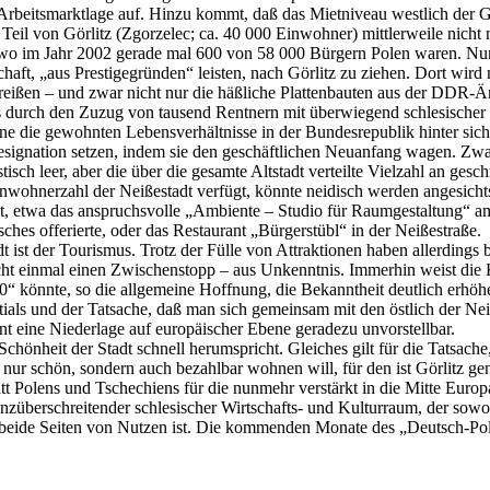
 Arbeitsmarktlage auf. Hinzu kommt, daß das Mietniveau westlich der G
ne Teil von Görlitz (Zgorzelec; ca. 40 000 Einwohner) mittlerweile ni
r, wo im Jahr 2002 gerade mal 600 von 58 000 Bürgern Polen waren. Nu
aft, „aus Prestigegründen“ leisten, nach Görlitz zu ziehen. Dort wird
reißen – und zwar nicht nur die häßliche Plattenbauten aus der DDR-Ä
urch den Zuzug von tausend Rentnern mit überwiegend schlesischer H
e die gewohnten Lebensverhältnisse in der Bundesrepublik hinter sich l
signation setzen, indem sie den geschäftlichen Neuanfang wagen. Zwar
isch leer, aber die über die gesamte Altstadt verteilte Vielzahl an gesc
wohnerzahl der Neißestadt verfügt, könnte neidisch werden angesichts
det, etwa das anspruchsvolle „Ambiente – Studio für Raumgestaltung“ 
ches offerierte, oder das Restaurant „Bürgerstübl“ in der Neißestraße.
 ist der Tourismus. Trotz der Fülle von Attraktionen haben allerdings b
nicht einmal einen Zwischenstopp – aus Unkenntnis. Immerhin weist di
 könnte, so die allgemeine Hoffnung, die Bekanntheit deutlich erhöh
entials und der Tatsache, daß man sich gemeinsam mit den östlich der Ne
nt eine Niederlage auf europäischer Ebene geradezu unvorstellbar.
chönheit der Stadt schnell herumspricht. Gleiches gilt für die Tatsa
ur schön, sondern auch bezahlbar wohnen will, für den ist Görlitz gen
t Polens und Tschechiens für die nunmehr verstärkt in die Mitte Europa
grenzüberschreitender schlesischer Wirtschafts- und Kulturraum, der so
 für beide Seiten von Nutzen ist. Die kommenden Monate des „Deutsch-Po