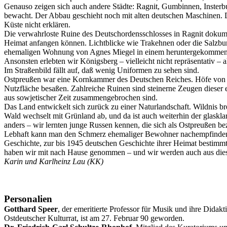
Genauso zeigen sich auch andere Städte: Ragnit, Gumbinnen, Insterbur
bewacht. Der Abbau geschieht noch mit alten deutschen Maschinen. D
Küste nicht erklären.
Die verwahrloste Ruine des Deutschordensschlosses in Ragnit dokume
Heimat anfangen können. Lichtblicke wie Trakehnen oder die Salzbur
ehemaligen Wohnung von Agnes Miegel in einem heruntergekommenen G
Ansonsten erlebten wir Königsberg – vielleicht nicht repräsentativ –
Im Straßenbild fällt auf, daß wenig Uniformen zu sehen sind.
Ostpreußen war eine Kornkammer des Deutschen Reiches. Höfe von Ein
Nutzfläche besaßen. Zahlreiche Ruinen sind steinerne Zeugen dieser 
aus sowjetischer Zeit zusammengebrochen sind.
Das Land entwickelt sich zurück zu einer Naturlandschaft. Wildnis br
Wald wechselt mit Grünland ab, und da ist auch weiterhin der glask
anders – wir lernten junge Russen kennen, die sich als Ostpreußen be
Lebhaft kann man den Schmerz ehemaliger Bewohner nachempfinden, die
Geschichte, zur bis 1945 deutschen Geschichte ihrer Heimat bestimm
haben wir mit nach Hause genommen – und wir werden auch aus di
Karin und Karlheinz Lau (KK)
Personalien
Gotthard Speer
, der emeritierte Professor für Musik und ihre Didakt
Ostdeutscher Kulturrat, ist am 27. Februar 90 geworden.