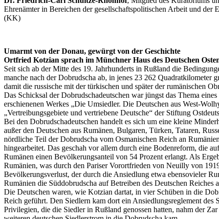
Dr. Friedrich-Carl Schultze-Rhonhof
, Mitglied des Kuratoriums un
Ehrenämter in Bereichen der gesellschaftspolitischen Arbeit und der 
(KK)
Umarmt von der Donau, gewürgt von der Geschichte
Ortfried Kotzian sprach im Münchner Haus des Deutschen Oste
Seit sich ab der Mitte des 19. Jahrhunderts in Rußland die Bedingun
manche nach der Dobrudscha ab, in jenes 23 262 Quadratkilometer g
damit die russische mit der türkischen und später der rumänischen Obr
Das Schicksal der Dobrudschadeutschen war jüngst das Thema eines V
erschienenen Werkes „Die Umsiedler. Die Deutschen aus West-Wolhyn
„Vertreibungsgebiete und vertriebene Deutsche“ der Stiftung Ostdeuts
Bei den Dobrudschadeutschen handelt es sich um eine kleine Minderh
außer den Deutschen aus Rumänen, Bulgaren, Türken, Tataren, Russe
nördliche Teil der Dobrudscha vom Osmanischen Reich an Rumänien übe
hingearbeitet. Das geschah vor allem durch eine Bodenreform, die auf
Rumänen einen Bevölkerungsanteil von 54 Prozent erlangt. Als Ergeb
Rumänien, was durch den Pariser Vorortfrieden von Neuilly von 1919
Bevölkerungsverlust, der durch die Ansiedlung etwa ebensovieler R
Rumänien die Süddobrudscha auf Betreiben des Deutschen Reiches an 
Die Deutschen waren, wie Kotzian dartat, in vier Schüben in die 
Reich geführt. Den Siedlern kam dort ein Ansiedlungsreglement des Su
Privilegien, die die Siedler in Rußland genossen hatten, nahm der Za
weiteren deutschen Siedlerstrom in die Dobrudscha kam.