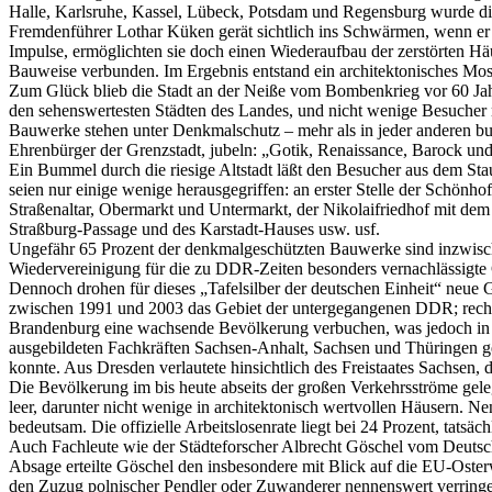
Halle, Karlsruhe, Kassel, Lübeck, Potsdam und Regensburg wurde die i
Fremdenführer Lothar Küken gerät sichtlich ins Schwärmen, wenn er üb
Impulse, ermöglichten sie doch einen Wiederaufbau der zerstörten Hä
Bauweise verbunden. Im Ergebnis entstand ein architektonisches Mosai
Zum Glück blieb die Stadt an der Neiße vom Bombenkrieg vor 60 Jahre
den sehenswertesten Städten des Landes, und nicht wenige Besucher n
Bauwerke stehen unter Denkmalschutz – mehr als in jeder anderen b
Ehrenbürger der Grenzstadt, jubeln: „Gotik, Renaissance, Barock und 
Ein Bummel durch die riesige Altstadt läßt den Besucher aus dem S
seien nur einige wenige herausgegriffen: an erster Stelle der Schönh
Straßenaltar, Obermarkt und Untermarkt, der Nikolaifriedhof mit de
Straßburg-Passage und des Karstadt-Hauses usw. usf.
Ungefähr 65 Prozent der denkmalgeschützten Bauwerke sind inzwische
Wiedervereinigung für die zu DDR-Zeiten besonders vernachlässigte G
Dennoch drohen für dieses „Tafelsilber der deutschen Einheit“ neu
zwischen 1991 und 2003 das Gebiet der untergegangenen DDR; rechne
Brandenburg eine wachsende Bevölkerung verbuchen, was jedoch in er
ausgebildeten Fachkräften Sachsen-Anhalt, Sachsen und Thüringen ge
konnte. Aus Dresden verlautete hinsichtlich des Freistaates Sachsen
Die Bevölkerung im bis heute abseits der großen Verkehrsströme ge
leer, darunter nicht wenige in architektonisch wertvollen Häusern. 
bedeutsam. Die offizielle Arbeitslosenrate liegt bei 24 Prozent, tatsäc
Auch Fachleute wie der Städteforscher Albrecht Göschel vom Deutsch
Absage erteilte Göschel den insbesondere mit Blick auf die EU-Oste
den Zuzug polnischer Pendler oder Zuwanderer nennenswert verring