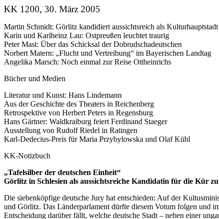
KK 1200, 30. März 2005
Martin Schmidt: Görlitz kandidiert aussichtsreich als Kulturhauptsta
Karin und Karlheinz Lau: Ostpreußen leuchtet traurig
Peter Mast: Über das Schicksal der Dobrudschadeutschen
Norbert Matern: „Flucht und Vertreibung“ im Bayerischen Landtag
Angelika Marsch: Noch einmal zur Reise Ottheinrichs
Bücher und Medien
Literatur und Kunst: Hans Lindemann
Aus der Geschichte des Theaters in Reichenberg
Retrospektive von Herbert Peters in Regensburg
Hans Gärtner: Waldkraiburg feiert Ferdinand Staeger
Ausstellung von Rudolf Riedel in Ratingen
Karl-Dedecius-Preis für Maria Przybylowska und Olaf Kühl
KK-Notizbuch
„Tafelsilber der deutschen Einheit“
Görlitz in Schlesien als aussichtsreiche Kandidatin für die Kür
Die siebenköpfige deutsche Jury hat entschieden: Auf der Kultusmini
und Görlitz. Das Länderparlament dürfte diesem Votum folgen und 
Entscheidung darüber fällt, welche deutsche Stadt – neben einer ung