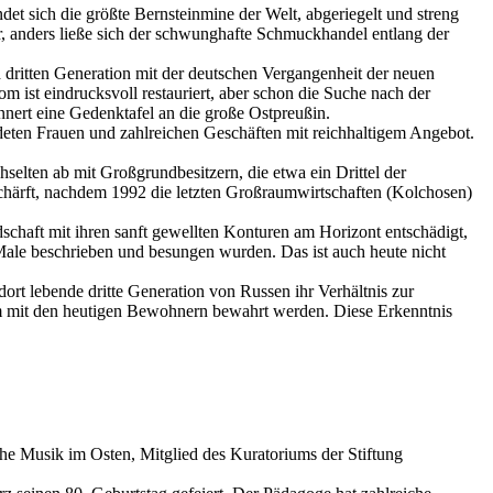
et sich die größte Bernsteinmine der Welt, abgeriegelt und streng
, anders ließe sich der schwunghafte Schmuckhandel entlang der
dritten Generation mit der deutschen Vergangenheit der neuen
st eindrucksvoll restauriert, aber schon die Suche nach der
ert eine Gedenktafel an die große Ostpreußin.
eideten Frauen und zahlreichen Geschäften mit reichhaltigem Angebot.
lten ab mit Großgrundbesitzern, die etwa ein Drittel der
rschärft, nachdem 1992 die letzten Großraumwirtschaften (Kolchosen)
dschaft mit ihren sanft gewellten Konturen am Horizont entschädigt,
Male beschrieben und besungen wurden. Das ist auch heute nicht
ort lebende dritte Generation von Russen ihr Verhältnis zur
sam mit den heutigen Bewohnern bewahrt werden. Diese Erkenntnis
tsche Musik im Osten, Mitglied des Kuratoriums der Stiftung