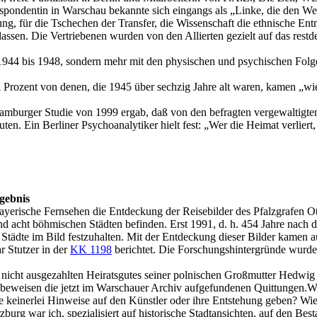
ondentin in Warschau bekannte sich eingangs als „Linke, die den We
ung, für die Tschechen der Transfer, die Wissenschaft die ethnische En
sen. Die Vertriebenen wurden von den Allierten gezielt auf das restdeut
on 1944 bis 1948, sondern mehr mit den physischen und psychischen Fo
i Prozent von denen, die 1945 über sechzig Jahre alt waren, kamen „wi
amburger Studie von 1999 ergab, daß von den befragten vergewaltigten
n. Ein Berliner Psychoanalytiker hielt fest: „Wer die Heimat verliert, ve
gebnis
Bayerische Fernsehen die Entdeckung der Reisebilder des Pfalzgrafen O
nd acht böhmischen Städten befinden. Erst 1991, d. h. 454 Jahre nach d
 Städte im Bild festzuhalten. Mit der Entdeckung dieser Bilder kamen 
r Stutzer in der
KK 1198
berichtet. Die Forschungshintergründe wurden 
s nicht ausgezahlten Heiratsgutes seiner polnischen Großmutter Hedw
, beweisen die jetzt im Warschauer Archiv aufgefundenen Quittungen.W
e keinerlei Hinweise auf den Künstler oder ihre Entstehung geben? Wie 
burg war ich, spezialisiert auf historische Stadtansichten, auf den B