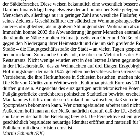
der Städteforscher. Diese weisen bekanntlich eine wesentlich bessere
Darüber hinaus klagt beispielsweise der auf polnischer Seite gelege
Menschen ab, allerdings nur in geringer Zahl ans westliche Flußufe
seines Zeichens Geschäftsführer der städtischen Wohnungsbaugesellsch
anderes übrigbleiben, als in großem Stil ungenutzten Wohnraum abzu
Immerhin konnte 2003 die Abwanderung jüngerer Menschen erstmals d
die räumliche Nähe zur alten Heimat jenseits von Oder und Neiße, ohn
gegen den Niedergang ihrer Heimatstadt und die um sich greifende Re
Straße – die Hauptgeschäftsstraße der Stadt – an vielen Tagen gespenst
beeindruckend. So manche Großstadt, die über ein Mehrfaches der Ein
Restaurants. Nicht wenige wurden erst in den letzten Jahren gegrün
in der Fleischerstraße, das zu Weihnachten auf drei Etagen Erzgebirgis
Hoffnungsträger der nach 1945 geteilten niederschlesischen Grenzstadt
Vertriebene, die ihre Herkunftsorte in Schlesien besuchen, machen 
Die Kür von Görlitz zum Wettbewerb „Kulturhauptstadt Europas 2010“
dürften gut sein. Angesichts des einzigartigen architektonischen Pot
Fußgängerbrücke erreichbaren polnischen Stadtteilen bewirbt, erschei
Man kann es Görlitz und dessen Umland nur wünschen, daß sich die S
Spottpreisen bekommen kann. Wer ortsungebunden arbeitet und nicht n
Außerdem hofft man an der Neiße natürlich darauf, daß der EU-Beitrit
spürbare wirtschaftliche Belebung bewirkt. Die Perspektive ist ein 
geschichtlich begründete neuartige Identität eröffnet und materiell
Politikern mit dieser Vision ernst ist.
Martin Schmidt (KK)