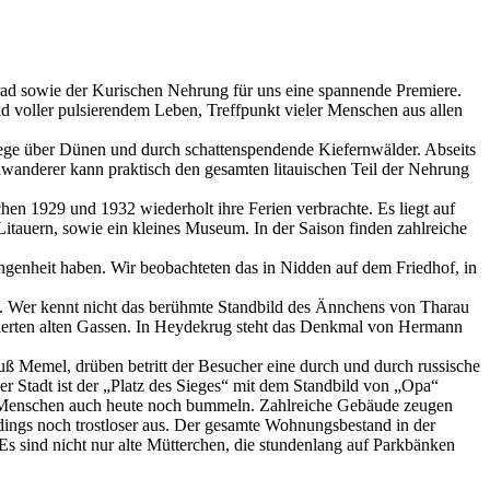
rad sowie der Kurischen Nehrung für uns eine spannende Premiere.
nd voller pulsierendem Leben, Treffpunkt vieler Menschen aus allen
Wege über Dünen und durch schattenspendende Kiefernwälder. Abseits
dwanderer kann praktisch den gesamten litauischen Teil der Nehrung
hen 1929 und 1932 wiederholt ihre Ferien verbrachte. Es liegt auf
tauern, sowie ein kleines Museum. In der Saison finden zahlreiche
ngenheit haben. Wir beobachteten das in Nidden auf dem Friedhof, in
n. Wer kennt nicht das berühmte Standbild des Ännchens von Tharau
urierten alten Gassen. In Heydekrug steht das Denkmal von Hermann
fluß Memel, drüben betritt der Besucher eine durch und durch russische
der Stadt ist der „Platz des Sieges“ mit dem Standbild von „Opa“
ie Menschen auch heute noch bummeln. Zahlreiche Gebäude zeugen
dings noch trostloser aus. Der gesamte Wohnungsbestand in der
 Es sind nicht nur alte Mütterchen, die stundenlang auf Parkbänken