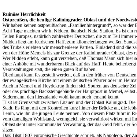
Ruinöse Herrlichkeit
Ostpreußen, die heutige Kaliningrader Oblast und der Nordwest
Wir haben keinen ostpreußischen „Familienhintergrund“, so war der
Acht Tage machten wir in Nidden, litauisch Nida, Station. Es ist ei
Teilen Europas, natürlich zahlreicher Deutscher, die zum Teil imme
Nidden liegt am Kurischen Haff, zum kilometerlangen weißen Sandst
des Trubels erlebten wir menschenleere Partien. Einladend sind die
von der Höhe Memels bis zur Grenze der Kaliningrader Oblast, des r
Wer Nidden erlebt, kann gut verstehen, daß Thomas Mann sich hier so 
einer Anhöhe mit wunderbarem Blick auf das Haff. Heute beherbergt 
Veranstaltungen statt, die einen guten Ruf haben.
Überhaupt kann festgestellt werden, daß in den früher von Deutschen
der evangelischen Kirche mit einem deutschen Pfarrer oder im Heim
Auch in Memel und Heydekrug finden sich Spuren aus deutscher Zeit,
oder das prächtige Backsteingebäude der Hauptpost in Memel, selbst 
Sudermann, den hierzulande wohl kaum noch jemand kennt.
Tilsit ist Grenzstadt zwischen Litauen und der Oblast Kalinigrad. Die
Stadt. Es fängt mit den Kontrollen kurz hinter der Brücke an, die leb
Lenin, wie ihn die jungen Leute nennen. Von diesem Platz führt in
vom damaligen Wohlstand, wenngleich sie verwahrlost wirken mit ihr
Oblast steht unter kommunaler Verwaltung, der das Geld fehlt, der So
sitzen.
Daß Tilsit 1807 europäische Geschichte schrieb, als Napoleon, der Za