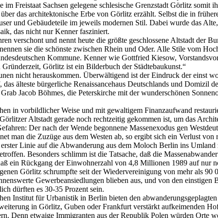
m Freistaat Sachsen gelegene schlesische Grenzstadt Görlitz somit ihr
er das architektonische Erbe von Görlitz erzählt. Selbst die in frühe
user und Gebäudeteile im jeweils modernen Stil. Dabei wurde das Alte,
k, das nicht nur Kenner fasziniert.
n verschont und nennt heute die größte geschlossene Altstadt der Bun
ennen sie die schönste zwischen Rhein und Oder. Alle Stile vom Hochmi
undesdeutschen Kommune. Kenner wie Gottfried Kiesow, Vorstandsvors
Gründerzeit, Görlitz ist ein Bilderbuch der Städtebaukunst.“
taunen nicht herauskommen. Überwältigend ist der Eindruck der einst 
of, das älteste bürgerliche Renaissancehaus Deutschlands und Domizil 
m Grab Jacob Böhmes, die Peterskirche mit der wunderschönen Sonnenorg
n in vorbildlicher Weise und mit gewaltigem Finanzaufwand restaurie
örlitzer Altstadt gerade noch rechtzeitig gekommen ist, um das Archi
e Gefahren: Der nach der Wende begonnene Massenexodus gen Westdeuts
t man die Zuzüge aus dem Westen ab, so ergibt sich ein Verlust von 
ster Linie auf die Abwanderung aus dem Moloch Berlin ins Umland zur
troffen. Besonders schlimm ist die Tatsache, daß die Massenabwanderu
, daß ein Rückgang der Einwohnerzahl von 4,8 Millionen 1989 auf nur 
legenen Görlitz schrumpfte seit der Wiedervereinigung von mehr als 
Nennenswerte Gewerbeansiedlungen blieben aus, und von den einstigen B
hlich dürften es 30-35 Prozent sein.
en Institut für Urbanistik in Berlin bieten den abwanderungsgeplagte
rweiterung in Görlitz, Guben oder Frankfurt verstärkt aufkeimenden H
ern. Denn etwaige Immigranten aus der Republik Polen würden Orte we