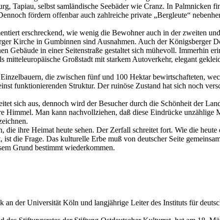
g, Tapiau, selbst samländische Seebäder wie Cranz. In Palmnicken find
ennoch fördern offenbar auch zahlreiche private „Bergleute“ nebenher
ntiert erschreckend, wie wenig die Bewohner auch in der zweiten und 
ger Kirche in Gumbinnen sind Ausnahmen. Auch der Königsberger Dom i
ebäude in einer Seitenstraße gestaltet sich mühevoll. Immerhin erinn
 als mitteleuropäische Großstadt mit starkem Autoverkehr, elegant gekl
zelbauern, die zwischen fünf und 100 Hektar bewirtschafteten, wechse
einst funktionierenden Struktur. Der ruinöse Zustand hat sich noch ve
eitet sich aus, dennoch wird der Besucher durch die Schönheit der Lan
lare Himmel. Man kann nachvollziehen, daß diese Eindrücke unzählige 
zeichnen.
 ihre Heimat heute sehen. Der Zerfall schreitet fort. Wie die heute d
t, ist die Frage. Das kulturelle Erbe muß von deutscher Seite gemein
esem Grund bestimmt wiederkommen.
ik an der Universität Köln und langjährige Leiter des Instituts für deu