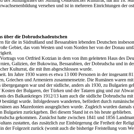
d des Stiftungsrates der Stiftung Ostdeutscher Kulturrat, hat am 18. Mä
Erwachsenenbildung versehen und ist in mehreren Einrichtungen der ostd
ns über die Dobrudschadeutschen
gen für die in Südrußland und Bessarabien lebenden Deutschen insbeso
roße Gebiet, das vom Westen und vom Norden her von der Donau umfaßt 
igkeit.
ortrags von Ortfried Kotzian in dem von ihm geleiteten Haus des Deut
ien, Galizien, der Bukowina, Bessarabien, der Dobrudscha und in de
cher Kulturrat, die mit ihm abgeschlossen wurde.
eit. Im Jahre 1930 waren es etwa 13 000 Personen in der insgesamt 81
n, Griechen und Armeniern zusammensetzte. Die Rumänen waren mit 33
rgegangen war und der südliche, anders als 1930, zu Bulgarien gehört
 Kosten der Bulgaren, der Türken und der Tataren ging und zur Abwande
nis des Balkankrieges 1912/13 kam auch die südliche Dobrudscha mit 
 bestätigt wurde. Infolgedessen wanderten, befördert durch rumänisch
umänen aus Mazedonien ausgeglichen wurde. Zugleich wurden damals un
Bulgarien zurückgeben. Bei diesem Stand ist es bis heute geblieben.
Dobrudscha gekommen. Zunächst hatte zwischen 1841 und 1856 Landman
ltans zustatten, das zusätzlich zur Einbürgerung die Freiheit der Reli
r in der Folgezeit zurück (womit auch die bisherige Freistellung vom We