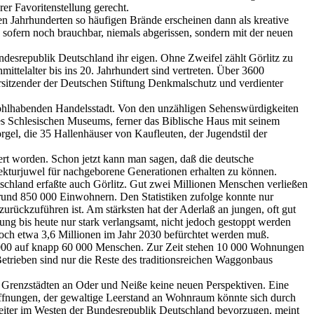
er Favoritenstellung gerecht.
ren Jahrhunderten so häufigen Brände erscheinen dann als kreative
 sofern noch brauchbar, niemals abgerissen, sondern mit der neuen
desrepublik Deutschland ihr eigen. Ohne Zweifel zählt Görlitz zu
ttelalter bis ins 20. Jahrhundert sind vertreten. Über 3600
itzender der Deutschen Stiftung Denkmalschutz und verdienter
wohlhabenden Handelsstadt. Von den unzähligen Sehenswürdigkeiten
des Schlesischen Museums, ferner das Biblische Haus mit seinem
el, die 35 Hallenhäuser von Kaufleuten, der Jugendstil der
rt worden. Schon jetzt kann man sagen, daß die deutsche
tekturjuwel für nachgeborene Generationen erhalten zu können.
chland erfaßte auch Görlitz. Gut zwei Millionen Menschen verließen
rund 850 000 Einwohnern. Den Statistiken zufolge konnte nur
ückzuführen ist. Am stärksten hat der Aderlaß an jungen, oft gut
ng bis heute nur stark verlangsamt, nicht jedoch gestoppt werden
noch etwa 3,6 Millionen im Jahr 2030 befürchtet werden muß.
90 000 auf knapp 60 000 Menschen. Zur Zeit stehen 10 000 Wohnungen
etrieben sind nur die Reste des traditionsreichen Waggonbaus
n Grenzstädten an Oder und Neiße keine neuen Perspektiven. Eine
offnungen, der gewaltige Leerstand an Wohnraum könnte sich durch
iter im Westen der Bundesrepublik Deutschland bevorzugen, meint