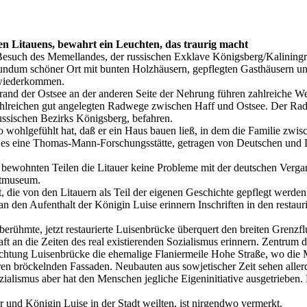
en Litauens, bewahrt ein Leuchten, das traurig macht
 Besuch des Memellandes, der russischen Exklave Königsberg/Kalining
n rundum schöner Ort mit bunten Holzhäusern, gepflegten Gasthäusern u
r wiederkommen.
rand der Ostsee an der anderen Seite der Nehrung führen zahlreiche 
 zahlreichen gut angelegten Radwege zwischen Haff und Ostsee. Der Ra
ussischen Bezirks Königsberg, befahren.
wohlgefühlt hat, daß er ein Haus bauen ließ, in dem die Familie zwisc
es eine Thomas-Mann-Forschungsstätte, getragen von Deutschen und Li
 bewohnten Teilen die Litauer keine Probleme mit der deutschen Verga
atmuseum.
 die von den Litauern als Teil der eigenen Geschichte gepflegt werde
an den Aufenthalt der Königin Luise erinnern Inschriften in den resta
 berühmte, jetzt restaurierte Luisenbrücke überquert den breiten Grenz
haft an die Zeiten des real existierenden Sozialismus erinnern. Zentrum 
 Richtung Luisenbrücke die ehemalige Flaniermeile Hohe Straße, wo d
en bröckelnden Fassaden. Neubauten aus sowjetischer Zeit sehen aller
zialismus aber hat den Menschen jegliche Eigeninitiative ausgetrieben.
r und Königin Luise in der Stadt weilten, ist nirgendwo vermerkt.