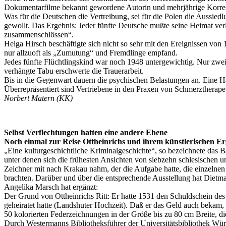
Dokumentarfilme bekannt gewordene Autorin und mehrjährige Korresp
Was für die Deutschen die Vertreibung, sei für die Polen die Aussiedl
gewollt. Das Ergebnis: Jeder fünfte Deutsche mußte seine Heimat verlas
zusammenschlössen“.
Helga Hirsch beschäftigte sich nicht so sehr mit den Ereignissen v
nur allzuoft als „Zumutung“ und Fremdlinge empfand.
Jedes fünfte Flüchtlingskind war noch 1948 untergewichtig. Nur zwe
verhängte Tabu erschwerte die Trauerarbeit.
Bis in die Gegenwart dauern die psychischen Belastungen an. Eine H
Überrepräsentiert sind Vertriebene in den Praxen von Schmerztherapeute
Norbert Matern (KK)
Selbst Verflechtungen hatten eine andere Ebene
Noch einmal zur Reise Ottheinrichs und ihrem künstlerischen Er
„Eine kulturgeschichtliche Kriminalgeschichte“, so bezeichnete das 
unter denen sich die frühesten Ansichten von siebzehn schlesischen u
Zeichner mit nach Krakau nahm, der die Aufgabe hatte, die einzelnen
brachten. Darüber und über die entsprechende Ausstellung hat Dietma
Angelika Marsch hat ergänzt:
Der Grund von Ottheinrichs Ritt: Er hatte 1531 den Schuldschein de
geheiratet hatte (Landshuter Hochzeit). Daß er das Geld auch bekam
50 kolorierten Federzeichnungen in der Größe bis zu 80 cm Breite, di
Durch Westermanns Bibliotheksführer der Universitätsbibliothek Würz