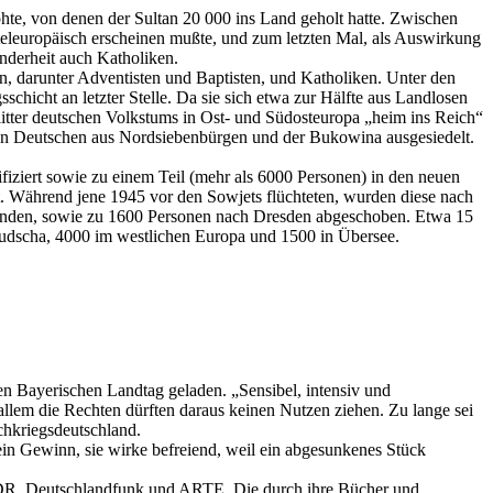
ohte, von denen der Sultan 20 000 ins Land geholt hatte. Zwischen
leuropäisch erscheinen mußte, und zum letzten Mal, als Auswirkung
inderheit auch Katholiken.
, darunter Adventisten und Baptisten, und Katholiken. Unter den
chicht an letzter Stelle. Da sie sich etwa zur Hälfte aus Landlosen
tter deutschen Volkstums in Ost- und Südosteuropa „heim ins Reich“
en Deutschen aus Nordsiebenbürgen und der Bukowina ausgesiedelt.
ifiziert sowie zu einem Teil (mehr als 6000 Personen) in den neuen
 Während jene 1945 vor den Sowjets flüchteten, wurden diese nach
fanden, sowie zu 1600 Personen nach Dresden abgeschoben. Etwa 15
udscha, 4000 im westlichen Europa und 1500 in Übersee.
 Bayerischen Landtag geladen. „Sensibel, intensiv und
llem die Rechten dürften daraus keinen Nutzen ziehen. Zu lange sei
chkriegsdeutschland.
 ein Gewinn, sie wirke befreiend, weil ein abgesunkenes Stück
, WDR, Deutschlandfunk und ARTE. Die durch ihre Bücher und