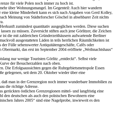
renze für viele Polen noch immer zu hoch ist.
cht mehr über Wohnungsmangel. Im Gegenteil: Auch hier wandern
r eine kleine Minderheit kann es sich nach Angaben von Gerd Kolley,
 nach Meinung von Städteforscher Göschel in absehbarer Zeit nichts
ra.
erkunft zumindest quantitativ ausgeglichen werden. Diese suchen
assen zu müssen. Zuversicht stiften auch jene Görlitzer, die Zeichen
 ist die mit zahlreichen Gründerzeithäusern aufwartende Berliner
hmackvoll ausgestatteten Läden in teils herrlichen Räumlichkeiten ist
 der Fülle sehenswerter Antiquitätengeschäfte, Cafés oder
am Obermarkt, das erst im September 2004 eröffnete „Weihnachtshaus“
islang nur wenige Touristen Görlitz „entdeckt“. Selbst viele
e Kurve der Besucherzahlen nach oben.
en. Die Erfolgsaussichten gegen die Ruhrgebietsmetropole Essen
iße gelegenen, seit dem 20. Oktober wieder über eine
che, daß man in der Grenzregion noch immer wunderbare Immobilien zu
au die richtige Adresse.
s gerückten östlichen Grenzregionen mittel- und langfristig eine
wohl den deutschen als auch den polnischen Bewohnern eine
lnischen Jahres 2005“ sind eine Nagelprobe, inwieweit es den