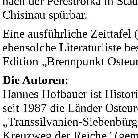
nach der Perestroika in Stä
Chisinau spürbar.
Eine ausführliche Zeittafel
ebensolche Literaturliste b
Edition „Brennpunkt Osteu
Die Autoren:
Hannes Hofbauer ist Histori
seit 1987 die Länder Osteur
„Transsilvanien-Siebenbür
Kreuzweg der Reiche" (gem